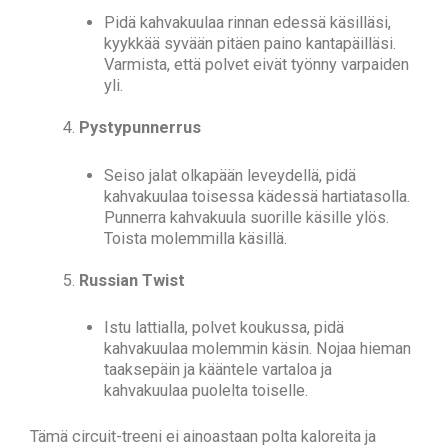
Pidä kahvakuulaa rinnan edessä käsilläsi,
kyykkää syvään pitäen paino kantapäilläsi.
Varmista, että polvet eivät työnny varpaiden
yli.
Pystypunnerrus
Seiso jalat olkapään leveydellä, pidä
kahvakuulaa toisessa kädessä hartiatasolla.
Punnerra kahvakuula suorille käsille ylös.
Toista molemmilla käsillä.
Russian Twist
Istu lattialla, polvet koukussa, pidä
kahvakuulaa molemmin käsin. Nojaa hieman
taaksepäin ja kääntele vartaloa ja
kahvakuulaa puolelta toiselle.
Tämä circuit-treeni ei ainoastaan polta kaloreita ja