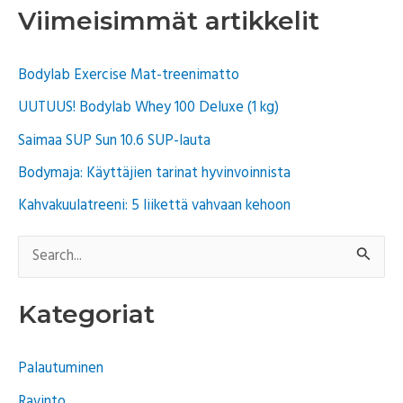
Viimeisimmät artikkelit
Bodylab Exercise Mat-treenimatto
UUTUUS! Bodylab Whey 100 Deluxe (1 kg)
Saimaa SUP Sun 10.6 SUP-lauta
Bodymaja: Käyttäjien tarinat hyvinvoinnista
Kahvakuulatreeni: 5 liikettä vahvaan kehoon
S
e
Kategoriat
a
r
Palautuminen
c
Ravinto
h