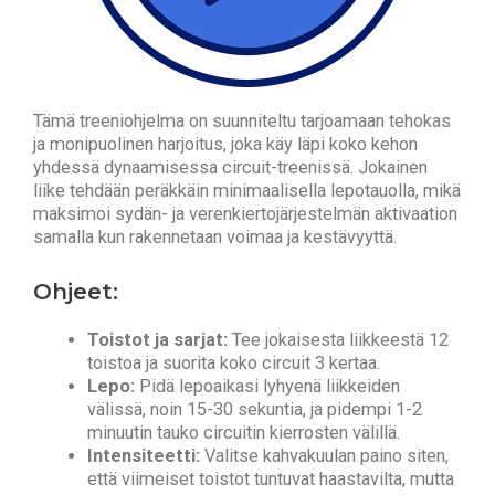
Tämä treeniohjelma on suunniteltu tarjoamaan tehokas
ja monipuolinen harjoitus, joka käy läpi koko kehon
yhdessä dynaamisessa circuit-treenissä. Jokainen
liike tehdään peräkkäin minimaalisella lepotauolla, mikä
maksimoi sydän- ja verenkiertojärjestelmän aktivaation
samalla kun rakennetaan voimaa ja kestävyyttä.
Ohjeet:
Toistot ja sarjat:
Tee jokaisesta liikkeestä 12
toistoa ja suorita koko circuit 3 kertaa.
Lepo:
Pidä lepoaikasi lyhyenä liikkeiden
välissä, noin 15-30 sekuntia, ja pidempi 1-2
minuutin tauko circuitin kierrosten välillä.
Intensiteetti:
Valitse kahvakuulan paino siten,
että viimeiset toistot tuntuvat haastavilta, mutta