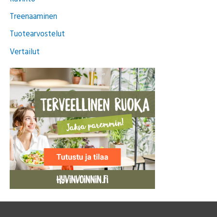
f
Treenaaminen
o
Tuotearvostelut
r
Vertailut
: