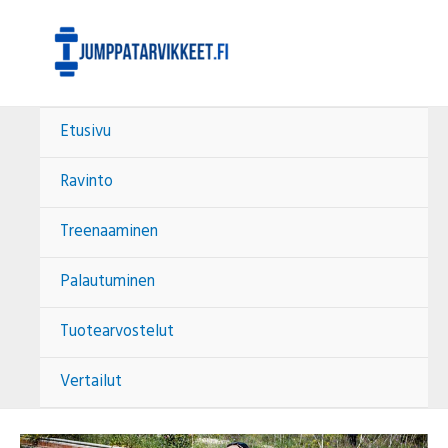
Siirry
Post
sisältöön
navigation
Etusivu
Ravinto
Treenaaminen
Palautuminen
Tuotearvostelut
Vertailut