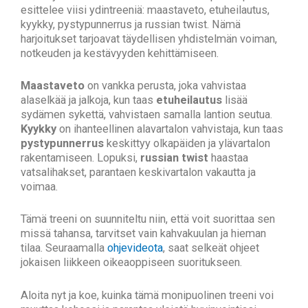
esittelee viisi ydintreeniä: maastaveto, etuheilautus,
kyykky, pystypunnerrus ja russian twist. Nämä
harjoitukset tarjoavat täydellisen yhdistelmän voiman,
notkeuden ja kestävyyden kehittämiseen.
Maastaveto
on vankka perusta, joka vahvistaa
alaselkää ja jalkoja, kun taas
etuheilautus
lisää
sydämen sykettä, vahvistaen samalla lantion seutua.
Kyykky
on ihanteellinen alavartalon vahvistaja, kun taas
pystypunnerrus
keskittyy olkapäiden ja ylävartalon
rakentamiseen. Lopuksi,
russian twist
haastaa
vatsalihakset, parantaen keskivartalon vakautta ja
voimaa.
Tämä treeni on suunniteltu niin, että voit suorittaa sen
missä tahansa, tarvitset vain kahvakuulan ja hieman
tilaa. Seuraamalla
ohjevideota
, saat selkeät ohjeet
jokaisen liikkeen oikeaoppiseen suoritukseen.
Aloita nyt ja koe, kuinka tämä monipuolinen treeni voi