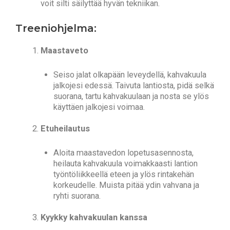
voit silti säilyttää hyvän tekniikan.
Treeniohjelma:
Maastaveto
Seiso jalat olkapään leveydellä, kahvakuula
jalkojesi edessä. Taivuta lantiosta, pidä selkä
suorana, tartu kahvakuulaan ja nosta se ylös
käyttäen jalkojesi voimaa.
Etuheilautus
Aloita maastavedon lopetusasennosta,
heilauta kahvakuula voimakkaasti lantion
työntöliikkeellä eteen ja ylös rintakehän
korkeudelle. Muista pitää ydin vahvana ja
ryhti suorana.
Kyykky kahvakuulan kanssa