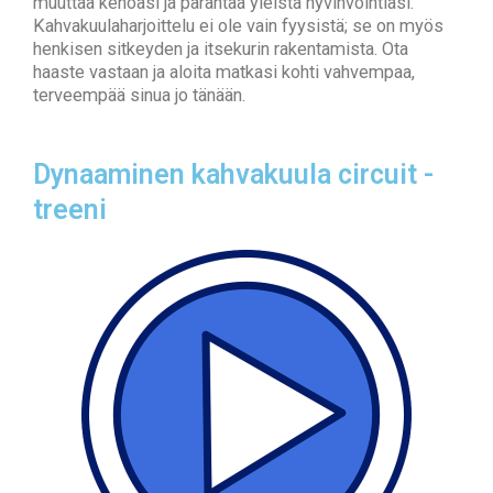
muuttaa kehoasi ja parantaa yleistä hyvinvointiasi.
Kahvakuulaharjoittelu ei ole vain fyysistä; se on myös
henkisen sitkeyden ja itsekurin rakentamista. Ota
haaste vastaan ja aloita matkasi kohti vahvempaa,
terveempää sinua jo tänään.
Dynaaminen kahvakuula circuit -
treeni