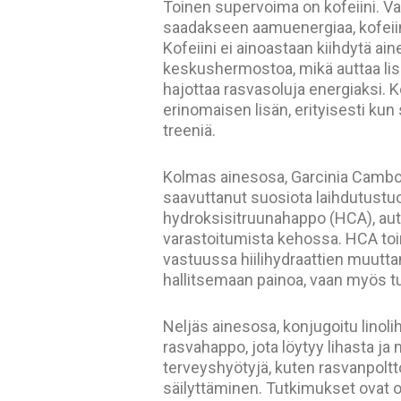
Toinen supervoima on kofeiini. V
saadakseen aamuenergiaa, kofeiini
Kofeiini ei ainoastaan kiihdytä a
keskushermostoa, mikä auttaa lis
hajottaa rasvasoluja energiaksi. K
erinomaisen lisän, erityisesti kun
treeniä.
Kolmas ainesosa, Garcinia Cambog
saavuttanut suosiota laihdutustu
hydroksisitruunahappo (HCA), aut
varastoitumista kehossa. HCA toi
vastuussa hiilihydraattien muutta
hallitsemaan painoa, vaan myös tu
Neljäs ainesosa, konjugoitu linoli
rasvahappo, jota löytyy lihasta ja 
terveyshyötyjä, kuten rasvanpoltt
säilyttäminen. Tutkimukset ovat 