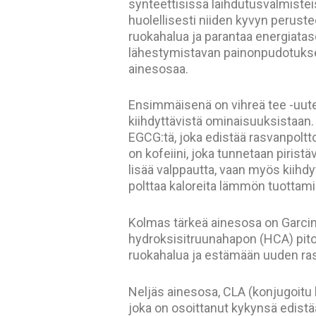
synteettisissä laihdutusvalmistei
huolellisesti niiden kyvyn perust
ruokahalua ja parantaa energiatas
lähestymistavan painonpudotukse
ainesosaa.
Ensimmäisenä on vihreä tee -uute
kiihdyttävistä ominaisuuksistaan. 
EGCG:tä, joka edistää rasvanpolt
on kofeiini, joka tunnetaan piristä
lisää valppautta, vaan myös kiihd
polttaa kaloreita lämmön tuottami
Kolmas tärkeä ainesosa on Garcin
hydroksisitruunahapon (HCA) pit
ruokahalua ja estämään uuden r
Neljäs ainesosa, CLA (konjugoitu 
joka on osoittanut kykynsä edistä