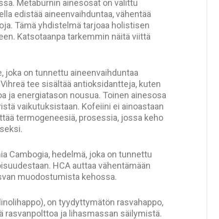
ssa. Metaburnin ainesosat on valittu
eella edistää aineenvaihduntaa, vähentää
oja. Tämä yhdistelmä tarjoaa holistisen
en. Katsotaanpa tarkemmin näitä viittä
, joka on tunnettu aineenvaihduntaa
Vihreä tee sisältää antioksidantteja, kuten
toa ja energiatason nousua. Toinen ainesosa
vistä vaikutuksistaan. Kofeiini ei ainoastaan
yttää termogeneesiä, prosessia, jossa keho
seksi.
ia Cambogia, hedelmä, joka on tunnettu
oisuudestaan. HCA auttaa vähentämään
asvan muodostumista kehossa.
linolihappo), on tyydyttymätön rasvahappo,
ä rasvanpolttoa ja lihasmassan säilymistä.