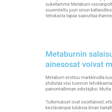
sukellamme Metaburn-rasvanpoltt
suunniteltu juuri sinun kaltaisillesi 
tehokasta tapaa saavuttaa ihanne
Metaburnin salais
ainesosat voivat m
Metaburn erottuu markkinoilla lu
yhdistää viisi luonnon tehokkainta
painonhallinnan edistäjiksi. Mutta
Tutkimukset ovat osoittaneet, että
kestävämpiä tuloksia ilman haitalli