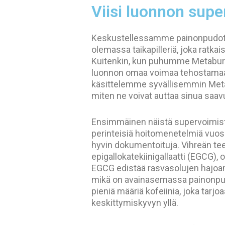
Viisi luonnon supe
Keskustellessamme painonpudotuk
olemassa taikapilleriä, joka ratkai
Kuitenkin, kun puhumme Metaburn
luonnon omaa voimaa tehostamaan
käsittelemme syvällisemmin Metab
miten ne voivat auttaa sinua saav
Ensimmäinen näistä supervoimista 
perinteisiä hoitomenetelmiä vuosi
hyvin dokumentoituja. Vihreän teen
epigallokatekiinigallaatti (EGCG),
EGCG edistää rasvasolujen hajoam
mikä on avainasemassa painonpudo
pieniä määriä kofeiinia, joka tarjo
keskittymiskyvyn yllä.