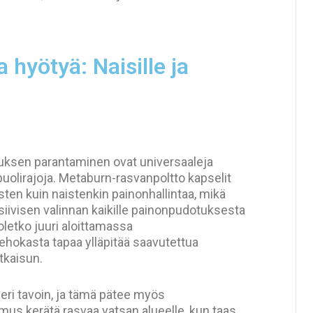
 hyötyä: Naisille ja
ksen parantaminen ovat universaaleja
upuolirajoja. Metaburn-rasvanpoltto kapselit
ten kuin naistenkin painonhallintaa, mikä
siivisen valinnan kaikille painonpudotuksesta
 oletko juuri aloittamassa
ehokasta tapaa ylläpitää saavutettua
tkaisun.
 eri tavoin, ja tämä pätee myös
umus kerätä rasvaa vatsan alueelle, kun taas