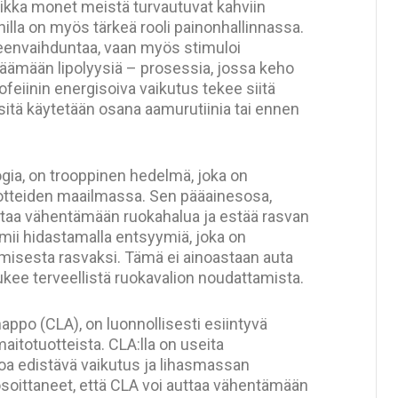
aikka monet meistä turvautuvat kahviin
lla on myös tärkeä rooli painonhallinnassa.
ineenvaihduntaa, vaan myös stimuloi
äämään lipolyysiä – prosessia, jossa keho
ofeiinin energisoiva vaikutus tekee siitä
 sitä käytetään osana aamurutiinia tai ennen
ia, on trooppinen hedelmä, joka on
otteiden maailmassa. Sen pääainesosa,
taa vähentämään ruokahalua ja estää rasvan
mii hidastamalla entsyymiä, joka on
misesta rasvaksi. Tämä ei ainoastaan auta
kee terveellistä ruokavalion noudattamista.
happo (CLA), on luonnollisesti esiintyvä
maitotuotteista. CLA:lla on useita
oa edistävä vaikutus ja lihasmassan
osoittaneet, että CLA voi auttaa vähentämään