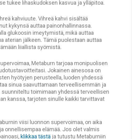
e tukee lihaskudoksen kasvua ja ylläpitoa.
hreä kahviuute. Vihreä kahvi sisältää
nut kykynsä auttaa painonhallinnassa.
lla glukoosin imeytymistä, mikä auttaa
 aterian jälkeen. Tämä puolestaan auttaa
ämään liiallista syömistä.
supervoimaa, Metaburn tarjoaa monipuolisen
udotustavoitteitasi. Jokainen ainesosa on
llisten hyötyjen perusteella, luoden yhdessä
ttaa sinua saavuttamaan terveellisemmän ja
 suunniteltu toimimaan yhdessä terveellisen
an kanssa, tarjoten sinulle kaikki tarvittavat
burnin viisi luonnon supervoimaa, on aika
 ja onnellisempaa elämää. Jos olet valmis
painoasi,
klikkaa tästä
ja tutustu Metaburniin