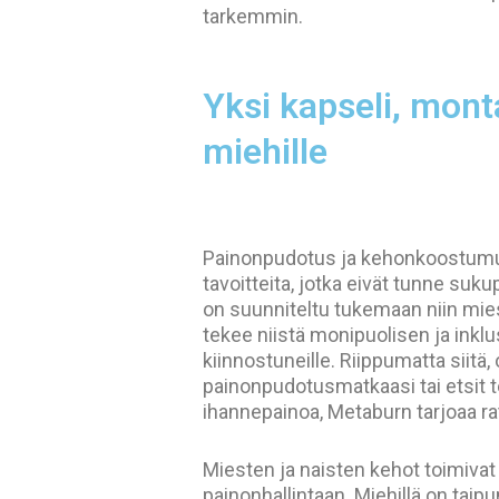
tarkemmin.
Yksi kapseli, monta
miehille
Painonpudotus ja kehonkoostumu
tavoitteita, jotka eivät tunne suk
on suunniteltu tukemaan niin mies
tekee niistä monipuolisen ja inklu
kiinnostuneille. Riippumatta siitä,
painonpudotusmatkaasi tai etsit t
ihannepainoa, Metaburn tarjoaa ra
Miesten ja naisten kehot toimivat
painonhallintaan. Miehillä on taip