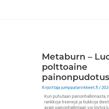
Siirry
Post
sisältöön
navigation
Metaburn – Lu
polttoaine
painonpudotus
Kirjoittaja
jumppatarvikkeet.fi
/
202
Kun puhutaan painonhallinnasta,
rankkoja treenejä ja tiukkoja dieet
avain painonhallintaan voi löytyä 