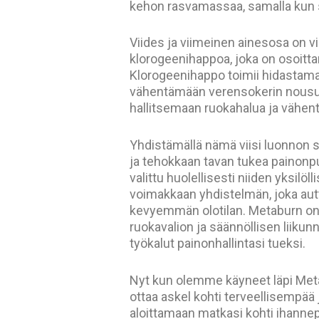
kehon rasvamassaa, samalla kun s
Viides ja viimeinen ainesosa on vi
klorogeenihappoa, joka on osoitta
Klorogeenihappo toimii hidastama
vähentämään verensokerin nousua
hallitsemaan ruokahalua ja vähent
Yhdistämällä nämä viisi luonnon 
ja tehokkaan tavan tukea painonp
valittu huolellisesti niiden yksilö
voimakkaan yhdistelmän, joka au
kevyemmän olotilan. Metaburn on
ruokavalion ja säännöllisen liikunn
työkalut painonhallintasi tueksi.
Nyt kun olemme käyneet läpi Meta
ottaa askel kohti terveellisempää
aloittamaan matkasi kohti ihanne