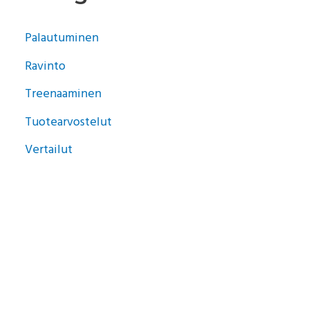
r
Palautuminen
c
Ravinto
h
Treenaaminen
f
o
Tuotearvostelut
r
Vertailut
: