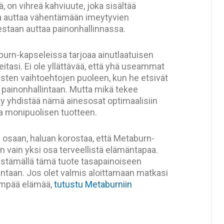
 on vihreä kahviuute, joka sisältää
a auttaa vähentämään imeytyvien
lestaan auttaa painonhallinnassa.
urn-kapseleissa tarjoaa ainutlaatuisen
itasi. Ei ole yllättävää, että yhä useammat
isten vaihtoehtojen puoleen, kun he etsivät
a painonhallintaan. Mutta mikä tekee
ky yhdistää nämä ainesosat optimaalisiin
ja monipuolisen tuotteen.
osaan, haluan korostaa, että Metaburn-
n vain yksi osa terveellistä elämäntapaa.
istämällä tämä tuote tasapainoiseen
untaan. Jos olet valmis aloittamaan matkasi
empää elämää,
tutustu Metaburniin