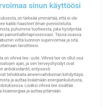
rvoimaa sinun käyttöösi
sesta, on tärkeää ymmärtää, että ei ole
see kaikki haasteet ilman ponnisteluita.
ista, puhumme tuotteesta, joka hyödyntää
 painonhallintaprosessiasi. Tässä osassa
urnin viittä luonnon supervoimaa ja sitä,
uttamaan tavoitteesi.
on vihreä tee -uute. Vihreä tee on ollut osa
satojen ajan, ja sen terveyshyödyt ovat
 antioksidantit, erityisesti
 ovat tehokkaita aineenvaihdunnan kiihdyttäjiä.
ista ja auttaa lisäämään energiankulutusta,
tuksessa. Lisäksi vihreä tee sisältää
aa lisäenergiaa ja auttaa pitämään