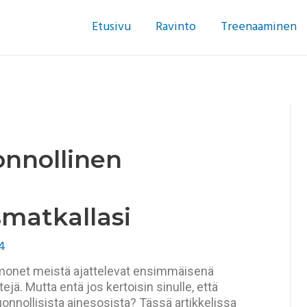
Etusivu
Ravinto
Treenaaminen
onnollinen
matkallasi
4
 monet meistä ajattelevat ensimmäisenä
tejä. Mutta entä jos kertoisin sinulle, että
luonnollisista ainesosista? Tässä artikkelissa