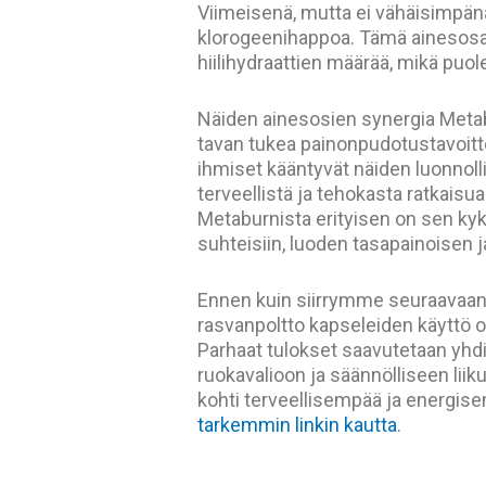
Viimeisenä, mutta ei vähäisimpänä,
klorogeenihappoa. Tämä ainesos
hiilihydraattien määrää, mikä puo
Näiden ainesosien synergia Metab
tavan tukea painonpudotustavoitte
ihmiset kääntyvät näiden luonnoll
terveellistä ja tehokasta ratkaisu
Metaburnista erityisen on sen ky
suhteisiin, luoden tasapainoisen 
Ennen kuin siirrymme seuraavaan 
rasvanpoltto kapseleiden käyttö o
Parhaat tulokset saavutetaan yhd
ruokavalioon ja säännölliseen liik
kohti terveellisempää ja energis
tarkemmin linkin kautta
.