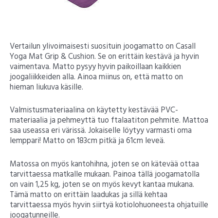
Vertailun ylivoimaisesti suosituin joogamatto on Casall
Yoga Mat Grip & Cushion. Se on erittäin kestävä ja hyvin
vaimentava. Matto pysyy hyvin paikoillaan kaikkien
joogaliikkeiden alla. Ainoa miinus on, että matto on
hieman liukuva käsille.
Valmistusmateriaalina on käytetty kestävää PVC-
materiaalia ja pehmeyttä tuo ftalaatiton pehmite. Mattoa
saa useassa eri värissä. Jokaiselle löytyy varmasti oma
lemppari! Matto on 183cm pitkä ja 61cm leveä.
Matossa on myös kantohihna, joten se on kätevää ottaa
tarvittaessa matkalle mukaan. Painoa tällä joogamatolla
on vain 1,25 kg, joten se on myös kevyt kantaa mukana.
Tämä matto on erittäin laadukas ja sillä kehtaa
tarvittaessa myös hyvin siirtyä kotiolohuoneesta ohjatuille
joogatunneille.