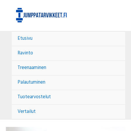
Siirry
Post
sisältöön
navigation
Etusivu
Ravinto
Treenaaminen
Palautuminen
Tuotearvostelut
Vertailut