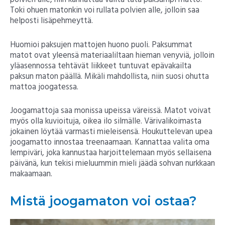
polvien alle, niin kannattaa valita tätä paksumpi matto.
Toki ohuen matonkin voi rullata polvien alle, jolloin saa
helposti lisäpehmeyttä.
Huomioi paksujen mattojen huono puoli. Paksummat
matot ovat yleensä materiaaliltaan hieman venyviä, jolloin
yläasennossa tehtävät liikkeet tuntuvat epävakailta
paksun maton päällä. Mikäli mahdollista, niin suosi ohutta
mattoa joogatessa.
Joogamattoja saa monissa upeissa väreissä. Matot voivat
myös olla kuvioituja, oikea ilo silmälle. Värivalikoimasta
jokainen löytää varmasti mieleisensä. Houkuttelevan upea
joogamatto innostaa treenaamaan. Kannattaa valita oma
lempiväri, joka kannustaa harjoittelemaan myös sellaisena
päivänä, kun tekisi mieluummin mieli jäädä sohvan nurkkaan
makaamaan.
Mistä joogamaton voi ostaa?