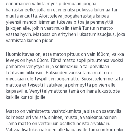
erinomainen valinta myös pidempään joogaa
harrastaneelle, jolla on esimerkiksi polvissa kulumaa tai
muuta arkuutta. Aloitteleva joogaharrastaja kaipaa
yleensä mahdollisimman tukevaa pitoa ja pehmeyttä
jalkojen alle, joihin vaatimuksiin tämä Tunturin matto
vastaa hyvin. Matossa on erityinen liukastumissuojaus, joka
varmistaa kunnon pidon.
Huomioitavaa on, että maton pituus on vain 160cm, vaikka
leveys on hyvä 60cm. Tämä matto sopii pituutensa vuoksi
parhaiten venytyksiin ja selinmakuulla tai polvillaan
tehtäviin liikkeisiin. Paksuuden vuoksi tämä matto ei
myöskään ole tyypillisin joogamatto. Suosittelemme tätä
mattoa erityisesti lisätukea ja pehmeyttä polvien alle
kaipaaville. Venyttelymattona tämä on ihana luxustuote
kaikille kuntoilijoille.
Matto on valmistettu vaahtokumista ja sitä on saatavilla
kolmessa eri värissä, sininen, musta ja vaaleanpunainen.
Tämä matto on vertailuun osallistuneista arvokkain.
Vahvaa lisätukea jalkojen alle kaipaaville tämä on kuitenkin