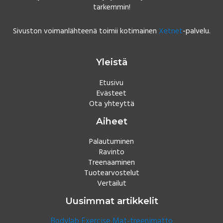
tarkemmin!
Sivuston voimanlähteenä toimii kotimainen
Xetnet
-palvelu.
Yleistä
Etusivu
Evästeet
Ota yhteyttä
Aiheet
Palautuminen
Ravinto
Treenaaminen
Tuotearvostelut
Vertailut
Uusimmat artikkelit
Bodylab Exercise Mat-treenimatto