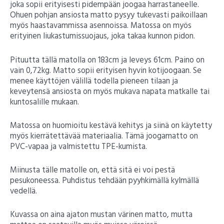
joka sopii erityisesti pidempään joogaa harrastaneelle.
Ohuen pohjan ansiosta matto pysyy tukevasti paikoillaan
myös haastavammissa asennoissa. Matossa on myös
erityinen liukastumissuojaus, joka takaa kunnon pidon.
Pituutta tällä matolla on 183cm ja leveys 61cm. Paino on
vain 0,72kg. Matto sopii erityisen hyvin kotijoogaan. Se
menee käyttöjen välillä todella pieneen tilaan ja
keveytensä ansiosta on myös mukava napata matkalle tai
kuntosalille mukaan.
Matossa on huomioitu kestävä kehitys ja siinä on käytetty
myös kierrätettävää materiaalia. Tämä joogamatto on
PVC-vapaa ja valmistettu TPE-kumista.
Miinusta tälle matolle on, että sitä ei voi pestä
pesukoneessa. Puhdistus tehdään pyyhkimällä kylmällä
vedellä.
Kuvassa on aina ajaton mustan värinen matto, mutta