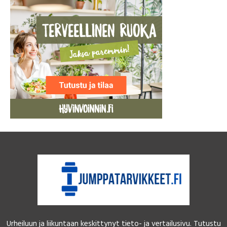
Urheiluun ja liikuntaan keskittynyt tieto- ja vertailusivu. Tutustu