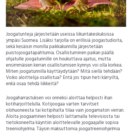
Joogatunteja järjestetään useissa liikuntakeskuksissa
ympäsi Suomea. Lisäksi tarjolla on erillisiä joogastudioita,
sekä kesäisin monilla paikkakunnilla järjestetään
puistojoogatapahtumia. Osallistuminen paikan päällä
ohjatulle joogatunnille on houkuttava ajatus, mutta
ensimmäisen kerran osallistumisen kynnys voi olla korkea.
Miten joogatunnilla käyttäydytään? Mitä siellä tehdään?
Voiko aloittelija osallistua? Entä jos tipun heti kärryiltä,
enkä osaa tehdä liikkeitä?
Joogaharrastuksen voi onneksi aloittaa helposti ihan
kotiharjoittelulla. Kotijoogaa varten tarvitset
olohuoneesta tai kotipihalta tilaa vain joogamaton verran.
Aloita joogaaminen helposti laittamalla televisiosta tai
tietokoneelta käyntiin aloittelevalle joogaajalle sopiva
treeniohjelma. Täysin maksuttomia joogatreeniohjelmia