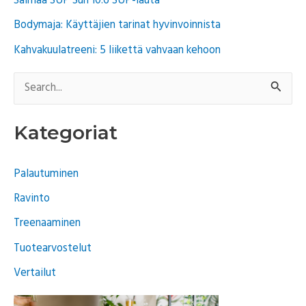
Saimaa SUP Sun 10.6 SUP-lauta
Bodymaja: Käyttäjien tarinat hyvinvoinnista
Kahvakuulatreeni: 5 liikettä vahvaan kehoon
S
e
Kategoriat
a
r
Palautuminen
c
Ravinto
h
f
Treenaaminen
o
Tuotearvostelut
r
Vertailut
: