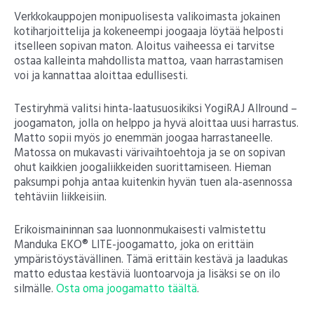
Verkkokauppojen monipuolisesta valikoimasta jokainen
kotiharjoittelija ja kokeneempi joogaaja löytää helposti
itselleen sopivan maton. Aloitus vaiheessa ei tarvitse
ostaa kalleinta mahdollista mattoa, vaan harrastamisen
voi ja kannattaa aloittaa edullisesti.
Testiryhmä valitsi hinta-laatusuosikiksi YogiRAJ Allround –
joogamaton, jolla on helppo ja hyvä aloittaa uusi harrastus.
Matto sopii myös jo enemmän joogaa harrastaneelle.
Matossa on mukavasti värivaihtoehtoja ja se on sopivan
ohut kaikkien joogaliikkeiden suorittamiseen. Hieman
paksumpi pohja antaa kuitenkin hyvän tuen ala-asennossa
tehtäviin liikkeisiin.
Erikoismaininnan saa luonnonmukaisesti valmistettu
Manduka EKO® LITE-joogamatto, joka on erittäin
ympäristöystävällinen. Tämä erittäin kestävä ja laadukas
matto edustaa kestäviä luontoarvoja ja lisäksi se on ilo
silmälle.
Osta oma joogamatto täältä
.