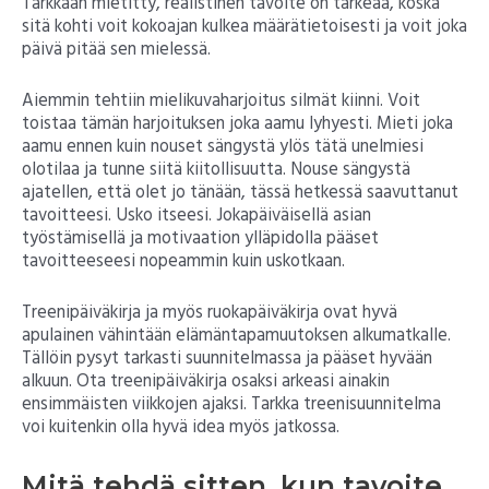
Tarkkaan mietitty, realistinen tavoite on tärkeää, koska
sitä kohti voit kokoajan kulkea määrätietoisesti ja voit joka
päivä pitää sen mielessä.
Aiemmin tehtiin mielikuvaharjoitus silmät kiinni. Voit
toistaa tämän harjoituksen joka aamu lyhyesti. Mieti joka
aamu ennen kuin nouset sängystä ylös tätä unelmiesi
olotilaa ja tunne siitä kiitollisuutta. Nouse sängystä
ajatellen, että olet jo tänään, tässä hetkessä saavuttanut
tavoitteesi. Usko itseesi. Jokapäiväisellä asian
työstämisellä ja motivaation ylläpidolla pääset
tavoitteeseesi nopeammin kuin uskotkaan.
Treenipäiväkirja ja myös ruokapäiväkirja ovat hyvä
apulainen vähintään elämäntapamuutoksen alkumatkalle.
Tällöin pysyt tarkasti suunnitelmassa ja pääset hyvään
alkuun. Ota treenipäiväkirja osaksi arkeasi ainakin
ensimmäisten viikkojen ajaksi. Tarkka treenisuunnitelma
voi kuitenkin olla hyvä idea myös jatkossa.
Mitä tehdä sitten, kun tavoite