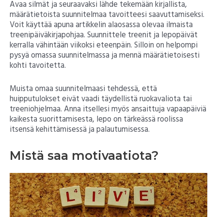
Avaa silmät ja seuraavaksi lähde tekemään kirjallista,
määrätietoista suunnitelmaa tavoitteesi saavuttamiseksi.
Voit käyttää apuna artikkelin alaosassa olevaa ilmaista
treenipäiväkirjapohjaa. Suunnittele treenit ja lepopäivät
kerralla vähintään viikoksi eteenpäin. Silloin on helpompi
pysyä omassa suunnitelmassa ja mennä määrätietoisesti
kohti tavoitetta.
Muista omaa suunnitelmaasi tehdessä, että
huipputulokset eivät vaadi täydellistä ruokavaliota tai
treeniohjelmaa. Anna itsellesi myös ansaittuja vapaapäiviä
kaikesta suorittamisesta, lepo on tärkeässä roolissa
itsensä kehittämisessä ja palautumisessa.
Mistä saa motivaatiota?