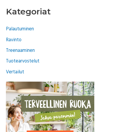
e
Kategoriat
a
r
Palautuminen
c
Ravinto
h
f
Treenaaminen
o
Tuotearvostelut
r
Vertailut
: