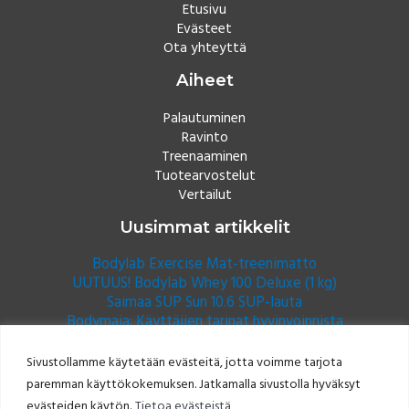
Etusivu
Evästeet
Ota yhteyttä
Aiheet
Palautuminen
Ravinto
Treenaaminen
Tuotearvostelut
Vertailut
Uusimmat artikkelit
Bodylab Exercise Mat-treenimatto
UUTUUS! Bodylab Whey 100 Deluxe (1 kg)
Saimaa SUP Sun 10.6 SUP-lauta
Bodymaja: Käyttäjien tarinat hyvinvoinnista
Sivustollamme käytetään evästeitä, jotta voimme tarjota
paremman käyttökokemuksen. Jatkamalla sivustolla hyväksyt
evästeiden käytön.
Tietoa evästeistä