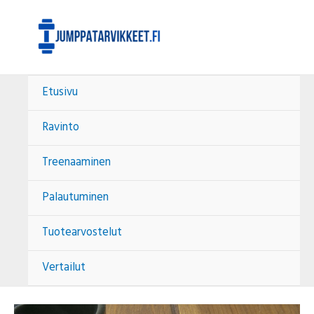
Siirry
Post
sisältöön
navigation
Etusivu
Ravinto
Treenaaminen
Palautuminen
Tuotearvostelut
Vertailut