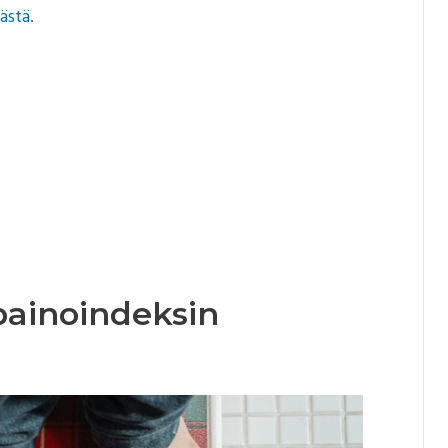
tästä
.
painoindeksin