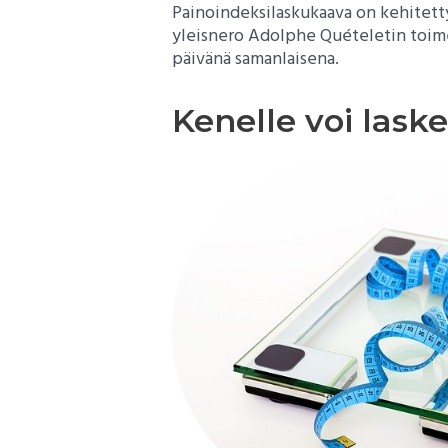
Painoindeksilaskukaava on kehitetty 
yleisnero Adolphe Quételetin toime
päivänä samanlaisena.
Kenelle voi lask