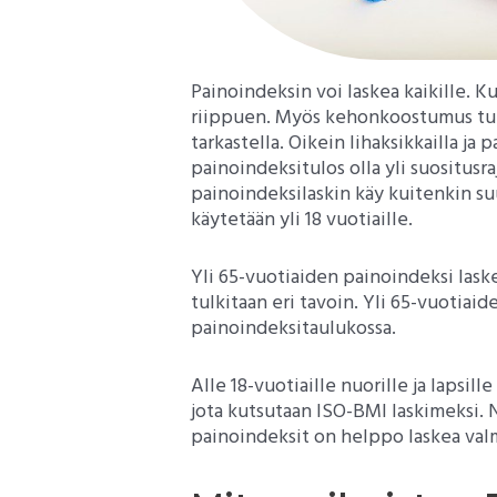
Painoindeksin voi laskea kaikille. Ku
riippuen. Myös kehonkoostumus tul
tarkastella. Oikein lihaksikkailla ja p
painoindeksitulos olla yli suositusra
painoindeksilaskin käy kuitenkin suu
käytetään yli 18 vuotiaille.
Yli 65-vuotiaiden painoindeksi lask
tulkitaan eri tavoin. Yli 65-vuotiai
painoindeksitaulukossa.
Alle 18-vuotiaille nuorille ja lapsil
jota kutsutaan ISO-BMI laskimeksi. 
painoindeksit on helppo laskea valm