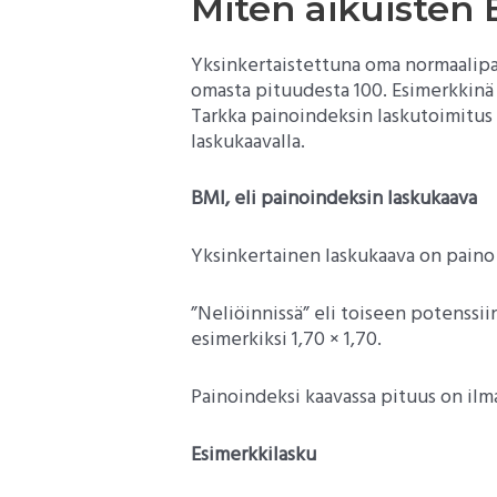
Miten aikuisten 
Yksinkertaistettuna oma normaalipai
omasta pituudesta 100. Esimerkkinä
Tarkka painoindeksin laskutoimitus
laskukaavalla.
BMI, eli painoindeksin laskukaava
Yksinkertainen laskukaava on paino 
”Neliöinnissä” eli toiseen potenssii
esimerkiksi 1,70 × 1,70.
Painoindeksi kaavassa pituus on ilma
Esimerkkilasku