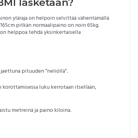
BMI lasketaan?
non yläraja on helpoin selvittää vähentämällä
 165cm pitkän normaalipaino on noin 65kg.
 on helppoa tehdä yksinkertaisella
jaettuna pituuden ”neliöllä”.
n korottamisessa luku kerrotaan itsellään,
istu metreinä ja paino kiloina.