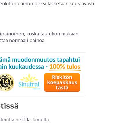
enkilön painoindeksi lasketaan seuraavasti:
lipainoinen, koska taulukon mukaan
ttaa normaali painoa.
tissä
miilla nettilaskimella.