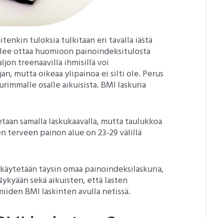
itenkin tuloksia tulkitaan eri tavalla iästä
ee ottaa huomioon painoindeksitulosta
aljon treenaavilla ihmisillä voi
jan, mutta oikeaa ylipainoa ei silti ole. Perus
rimmalle osalle aikuisista. BMI laskuria
etaan samalla laskukaavalla, mutta taulukkoa
den terveen painon alue on 23-29 välillä
le käytetään täysin omaa painoindeksilaskuria,
Nykyään sekä aikuisten, että lasten
iiden BMI laskinten avulla netissä.