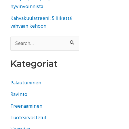
hyvinvoinnista
Kahvakuulatreeni: 5 liikettä
vahvaan kehoon
S
e
Kategoriat
a
r
Palautuminen
c
Ravinto
h
Treenaaminen
f
o
Tuotearvostelut
r