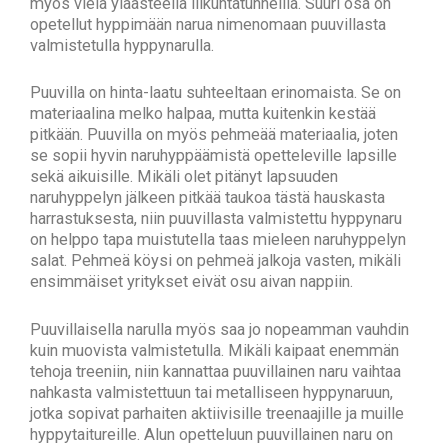
myös vielä yläasteella liikuntatunneilla. Suuri osa on
opetellut hyppimään narua nimenomaan puuvillasta
valmistetulla hyppynarulla.
Puuvilla on hinta-laatu suhteeltaan erinomaista. Se on
materiaalina melko halpaa, mutta kuitenkin kestää
pitkään. Puuvilla on myös pehmeää materiaalia, joten
se sopii hyvin naruhyppäämistä opetteleville lapsille
sekä aikuisille. Mikäli olet pitänyt lapsuuden
naruhyppelyn jälkeen pitkää taukoa tästä hauskasta
harrastuksesta, niin puuvillasta valmistettu hyppynaru
on helppo tapa muistutella taas mieleen naruhyppelyn
salat. Pehmeä köysi on pehmeä jalkoja vasten, mikäli
ensimmäiset yritykset eivät osu aivan nappiin.
Puuvillaisella narulla myös saa jo nopeamman vauhdin
kuin muovista valmistetulla. Mikäli kaipaat enemmän
tehoja treeniin, niin kannattaa puuvillainen naru vaihtaa
nahkasta valmistettuun tai metalliseen hyppynaruun,
jotka sopivat parhaiten aktiivisille treenaajille ja muille
hyppytaitureille. Alun opetteluun puuvillainen naru on