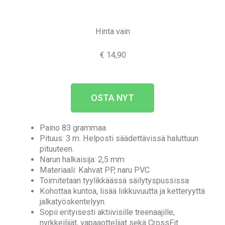
Hinta vain
€ 14,90
OSTA NYT
Paino 83 grammaa
Pituus: 3 m. Helposti säädettävissä haluttuun
pituuteen.
Narun halkaisija: 2,5 mm
Materiaali: Kahvat PP, naru PVC
Toimitetaan tyylikkäässä säilytyspussissa
Kohottaa kuntoa, lisää liikkuvuutta ja ketteryyttä
jalkatyöskentelyyn.
Sopii erityisesti aktiivisille treenaajille;
nyrkkeilijät, vapaaottelijat sekä CrossFit