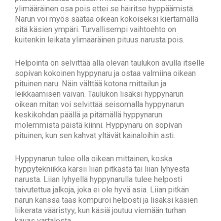
ylimääräinen osa pois ettei se häiritse hyppäämistä.
Narun voi myös säätää oikean kokoiseksi kiertämällä
sitä käsien ympäri. Turvallisempi vaihtoehto on
kuitenkin leikata ylimääräinen pituus narusta pois.
Helpointa on selvittää alla olevan taulukon avulla itselle
sopivan kokoinen hyppynaru ja ostaa valmiina oikean
pituinen naru. Näin välttää kotona mittailun ja
leikkaamisen vaivan. Taulukon lisäksi hyppynarun
oikean mitan voi selvittää seisomalla hyppynarun
keskikohdan päällä ja pitämällä hyppynarun
molemmista päistä kiinni. Hyppynaru on sopivan
pituinen, kun sen kahvat yltävät kainaloihin asti.
Hyppynarun tulee olla oikean mittainen, koska
hyppytekniikka kärsii liian pitkästä tai liian lyhyestä
narusta. Liian lyhyellä hyppynarulla tulee helposti
taivutettua jalkoja, joka ei ole hyvä asia. Liian pitkän
narun kanssa taas kompuroi helposti ja lisäksi käsien
liikerata vääristyy, kun käsiä joutuu viemään turhan
kauas vartalosta.