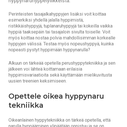
hyppynaruhyppelyliikkeistä.
Perinteisten tasajalkahyppyjen lisäksi voit koittaa
esimerkiksi yhdellä jalalla hyppimistä,
ristikkäishyppyjä, tuplanaruhyppyjä tai kokeilla vaikka
hyppiä taaksepäin tai tasajaloin sivulta toiselle. Voit
myös koittaa nostaa polvia mahdollisimman korkealle
hyppyjen välissä. Testaa myös nopeushyppyä, kuinka
nopeasti pystyt hyppimään hyppynarulla?
Alkuun on tärkeää opetella perushyppytekniikka ja sen
jälkeen voi lähteä koittamaan erilaisia
hyppimisvariaatioita sekä käyttämään mielikuvitusta
uusien treenien keksimiseen.
Opettele oikea hyppynaru
tekniikka
Oikeanlainen hyppytekniikka on tärkeä opetella, että
narulla hyppääminen ylipäätään onnistuu ja se on