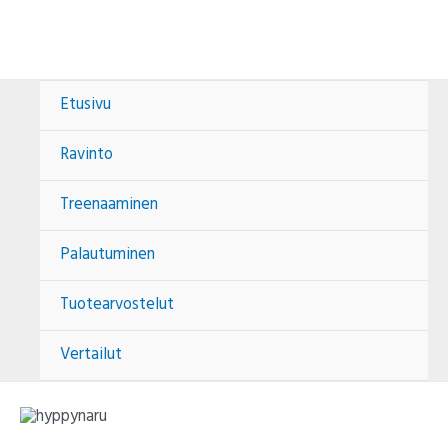
Siirry
Post
sisältöön
navigation
Etusivu
Ravinto
Treenaaminen
Palautuminen
Tuotearvostelut
Vertailut