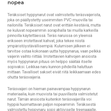
nopea
Teräksiset hyppynarut ovat valmistettu teräsvaijerista,
joka on päällystetty useimmiten PVC-muovilla tai
nailonilla. Teräksiset narut ovat erittäin kestäviä, mutta
ne kuluvat nopeammin sorapihalla tai muilla karkeilla
pinnoilla käytettäessä. Teräs naruissa on yleensä
erikseen irrotettavat kahvat, joka tekee niistä
ympäristöystävällisempiä. Kulumisen jälkeen ei
tarvitse ostaa kokonaan uutta hyppynarua, vaan pelkkä
vaijerin vaihto riittää. Irrotettavien kahvojen ansiosta
myös hyppynarun pituus on helppo säätää itselle
sopivaksi. Leikkaa naru kunnon pihdeillä haluttuun
mittaan. Tavalliset sakset eivät riitä leikkaamaan edes
ohutta teräsvaijeria.
Teräsvaijeri on hieman painavampaa hyppynarun
materiaalia, kuin muovista tai puuvillasta valmistetut
narut. Tämän ansiosta kuitenkin teräsvaijerilla voi
hyppiä huomattavan paljon nopeammin. Teräksestä
valmistettu hyppynaru sopii aktiiviselle treenaajalle,