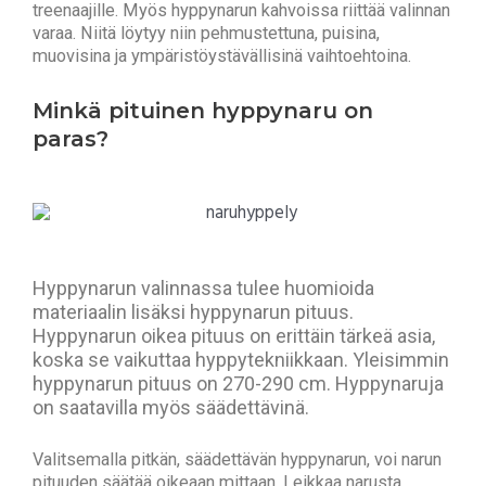
treenaajille. Myös hyppynarun kahvoissa riittää valinnan
varaa. Niitä löytyy niin pehmustettuna, puisina,
muovisina ja ympäristöystävällisinä vaihtoehtoina.
Minkä pituinen hyppynaru on
paras?
Hyppynarun valinnassa tulee huomioida
materiaalin lisäksi hyppynarun pituus.
Hyppynarun oikea pituus on erittäin tärkeä asia,
koska se vaikuttaa hyppytekniikkaan. Yleisimmin
hyppynarun pituus on 270-290 cm. Hyppynaruja
on saatavilla myös säädettävinä.
Valitsemalla pitkän, säädettävän hyppynarun, voi narun
pituuden säätää oikeaan mittaan. Leikkaa narusta