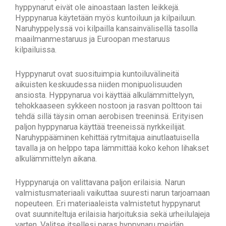
hyppynarut eivät ole ainoastaan lasten leikkejä.
Hyppynarua käytetään myös kuntoiluun ja kilpailuun.
Naruhyppelyssä voi kilpailla kansainvälisellä tasolla
maailmanmestaruus ja Euroopan mestaruus
kilpailuissa.
Hyppynarut ovat suosituimpia kuntoiluvälineitä
aikuisten keskuudessa niiden monipuolisuuden
ansiosta. Hyppynarua voi käyttää alkulämmittelyyn,
tehokkaaseen sykkeen nostoon ja rasvan polttoon tai
tehdä sillä täysin oman aerobisen treeninsä. Erityisen
paljon hyppynarua käyttää treeneissä nyrkkeilijät.
Naruhyppääminen kehittää rytmitajua ainutlaatuisella
tavalla ja on helppo tapa lämmittää koko kehon lihakset
alkulämmittelyn aikana.
Hyppynaruja on valittavana paljon erilaisia. Narun
valmistusmateriaali vaikuttaa suuresti narun tarjoamaan
nopeuteen. Eri materiaaleista valmistetut hyppynarut
ovat suunniteltuja erilaisia harjoituksia sekä urheilulajeja
varten. Valitse itsellesi paras hyppynaru meidän