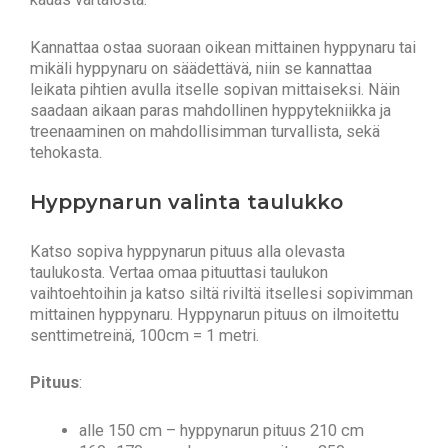
Kannattaa ostaa suoraan oikean mittainen hyppynaru tai
mikäli hyppynaru on säädettävä, niin se kannattaa
leikata pihtien avulla itselle sopivan mittaiseksi. Näin
saadaan aikaan paras mahdollinen hyppytekniikka ja
treenaaminen on mahdollisimman turvallista, sekä
tehokasta.
Hyppynarun valinta taulukko
Katso sopiva hyppynarun pituus alla olevasta
taulukosta. Vertaa omaa pituuttasi taulukon
vaihtoehtoihin ja katso siltä riviltä itsellesi sopivimman
mittainen hyppynaru. Hyppynarun pituus on ilmoitettu
senttimetreinä, 100cm = 1 metri.
Pituus
:
alle 150 cm – hyppynarun pituus 210 cm