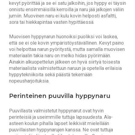
kevyt pyörittää ja se ei satu jalkoihin, jos hyppy ei täysin
onnistu ensimmäisillä kerroilla ja naru jää jalkojen väliin
jumiin. Muovinen naru ei kulu kovin helposti asfaltti,
sora tai hiekkapintaa vasten hypittäessä.
Muovisen hyppynarun huonoiksi puoliksi voi laskea,
että se ei ole kovin ympäristöystävällinen. Kevyt paino
voi helpottaa narun pyöritystä, mutta samalla muovisen
materiaalin takia naru on melko hidas pyörimään.
Ainakin alkuopettelun jälkeen on hyvä siirtyä toisesta
materiaalista valmistettuun naruun ja opetella erilaisia
hyppytekniikoita sekä päästä tekemään
nopeusharjoituksia.
Perinteinen puuvilla hyppynaru
Puuvillasta valmistetut hyppynarut ovat hyvin
perinteisiä ja useimmille tuttuja lapsuudesta. Ala-
asteen koulun pihalla lapset leikkivät mielellään
puuvillaisten hyppynarujen kanssa. Ne ovat tuttuja