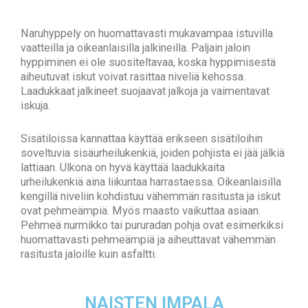
Naruhyppely on huomattavasti mukavampaa istuvilla
vaatteilla ja oikeanlaisilla jalkineilla. Paljain jaloin
hyppiminen ei ole suositeltavaa, koska hyppimisestä
aiheutuvat iskut voivat rasittaa niveliä kehossa.
Laadukkaat jalkineet suojaavat jalkoja ja vaimentavat
iskuja.
Sisätiloissa kannattaa käyttää erikseen sisätiloihin
soveltuvia sisäurheilukenkiä, joiden pohjista ei jää jälkiä
lattiaan.
Ulkona on hyvä käyttää laadukkaita
urheilukenkiä aina liikuntaa harrastaessa. Oikeanlaisilla
kengillä niveliin kohdistuu vähemmän rasitusta ja iskut
ovat pehmeämpiä. Myös maasto vaikuttaa asiaan.
Pehmeä nurmikko tai pururadan pohja ovat esimerkiksi
huomattavasti pehmeämpiä ja aiheuttavat vähemmän
rasitusta jaloille kuin asfaltti.
NAISTEN IMPALA