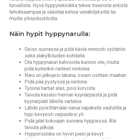
turvallista. Hyvä hyppytekniikka tekee treenistä entistä
tehokkaampaa ja säästää kehoa venähdyksiltä tai
muilta ylirasitustiloilta.
Näin hypit hyppynarulla:
Seiso suorassa ja pidä käsiä rennosti vyötärön
sekä alakylkiluiden kohdalla.
Ota hyppynarun kahvoista kunnon ote, mutta
pidä kuitenkin ranteet rentoina.
Naru on jalkojesi takana, osuen osittain maahan.
Pidä pää pystyssä ja rentona.
Työnnä hartiat alas, pois korvista.
Taivuta käsiäsi hieman kyynärpäistä ja pidä
kyynärpäät lähellä vartaloa.
Lähde pyörittämään narua napakalla vauhdilla ja
hypi kevyesti varpaidesi yli.
Pidä jalat kokoajan suorana hyppiessä. Älä
taivuta jalkoja.
Hyppimisliike on hyvin pieni ja kevyt.