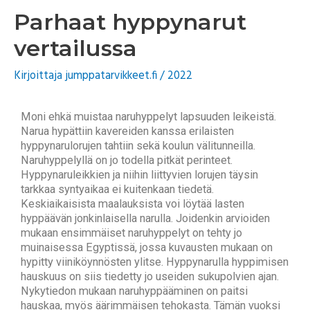
Parhaat hyppynarut
vertailussa
Kirjoittaja
jumppatarvikkeet.fi
/
2022
Moni ehkä muistaa naruhyppelyt lapsuuden leikeistä.
Narua hypättiin kavereiden kanssa erilaisten
hyppynarulorujen tahtiin sekä koulun välitunneilla.
Naruhyppelyllä on jo todella pitkät perinteet.
Hyppynaruleikkien ja niihin liittyvien lorujen täysin
tarkkaa syntyaikaa ei kuitenkaan tiedetä.
Keskiaikaisista maalauksista voi löytää lasten
hyppäävän jonkinlaisella narulla. Joidenkin arvioiden
mukaan ensimmäiset naruhyppelyt on tehty jo
muinaisessa Egyptissä, jossa kuvausten mukaan on
hypitty viiniköynnösten ylitse. Hyppynarulla hyppimisen
hauskuus on siis tiedetty jo useiden sukupolvien ajan.
Nykytiedon mukaan naruhyppääminen on paitsi
hauskaa, myös äärimmäisen tehokasta. Tämän vuoksi