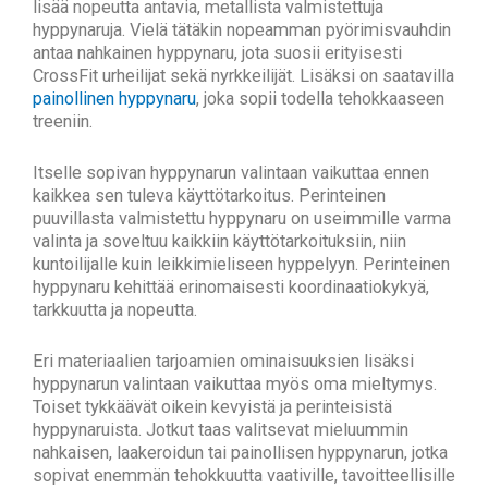
lisää nopeutta antavia, metallista valmistettuja
hyppynaruja. Vielä tätäkin nopeamman pyörimisvauhdin
antaa nahkainen hyppynaru, jota suosii erityisesti
CrossFit urheilijat sekä nyrkkeilijät. Lisäksi on saatavilla
painollinen hyppynaru
, joka sopii todella tehokkaaseen
treeniin.
Itselle sopivan hyppynarun valintaan vaikuttaa ennen
kaikkea sen tuleva käyttötarkoitus. Perinteinen
puuvillasta valmistettu hyppynaru on useimmille varma
valinta ja soveltuu kaikkiin käyttötarkoituksiin, niin
kuntoilijalle kuin leikkimieliseen hyppelyyn. Perinteinen
hyppynaru kehittää erinomaisesti koordinaatiokykyä,
tarkkuutta ja nopeutta.
Eri materiaalien tarjoamien ominaisuuksien lisäksi
hyppynarun valintaan vaikuttaa myös oma mieltymys.
Toiset tykkäävät oikein kevyistä ja perinteisistä
hyppynaruista. Jotkut taas valitsevat mieluummin
nahkaisen, laakeroidun tai painollisen hyppynarun, jotka
sopivat enemmän tehokkuutta vaativille, tavoitteellisille