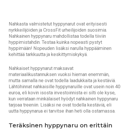
Nahkasta valmistetut hyppynarut ovat erityisesti
nyrkkeilijöiden ja CrossFit urheilijoiden suosimia.
Nahkainen hyppynaru mahdollistaa todella tiiviin
hyppimistahdin. Testaa kuinka nopeasti pystyt
hyppimään! Nopeuden lisäksi narulla hyppääminen
kehittää tarkkuutta ja keskittymiskykyä.
Nahkaiset hyppynarut maksavat
materiaalikustannuksen vuoksi hieman enemmän,
mutta samalla ne ovat todella laadukkaita ja kestäviä.
Lähtöhinnat nahkaisille hyppynaruille ovat usein noin 40
euroa, eli kovin isosta investoinnista ei silti ole kyse,
kun verrataan minkälaiset hyödyt nahkainen hyppynaru
tarjoaa treeniin. Lisäksi ne ovat todella kestäviä, eli
uutta hyppynarua ei tarvitse ihan heti olla ostamassa.
Teräksinen hyppynaru on erittäin