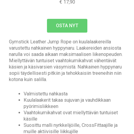
€ 17,90
OSTA NYT
Gymstick Leather Jump Rope on kuulalaakereilla
varustettu nahkainen hyppynaru. Laakereiden ansiosta
narulla voi saada aikaan maksimaalisen liikenopeuden.
Miellyttävän tuntuiset vaahtokumikahvat vähentävät
käsien ja käsivarsien väsymistä. Nahkainen hyppynaru
sopii täydellisesti pitkiin ja tehokkaisiin treeneihin niin
kotona kuin salilla.
Valmistettu nahkasta
Kuulalaakerit takaa sujuvan ja vauhdikkaan
pyörimisliikkeen
Vaahtokumikahvat ovat miellyttävän tuntuiset
käsille
Suosittu malli nyrkkelijöille, CrossFittaajille ja
muille aktiivisille liikkujille