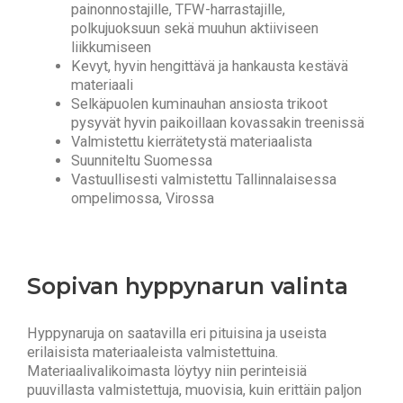
painonnostajille, TFW-harrastajille,
polkujuoksuun sekä muuhun aktiiviseen
liikkumiseen
Kevyt, hyvin hengittävä ja hankausta kestävä
materiaali
Selkäpuolen kuminauhan ansiosta trikoot
pysyvät hyvin paikoillaan kovassakin treenissä
Valmistettu kierrätetystä materiaalista
Suunniteltu Suomessa
Vastuullisesti valmistettu Tallinnalaisessa
ompelimossa, Virossa
Sopivan hyppynarun valinta
Hyppynaruja on saatavilla eri pituisina ja useista
erilaisista materiaaleista valmistettuina.
Materiaalivalikoimasta löytyy niin perinteisiä
puuvillasta valmistettuja, muovisia, kuin erittäin paljon