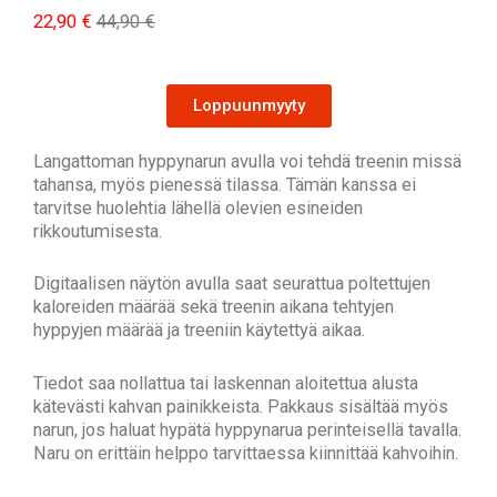
22,90 €
44,90 €
Loppuunmyyty
Langattoman hyppynarun avulla voi tehdä treenin missä
tahansa, myös pienessä tilassa. Tämän kanssa ei
tarvitse huolehtia lähellä olevien esineiden
rikkoutumisesta.
Digitaalisen näytön avulla saat seurattua poltettujen
kaloreiden määrää sekä treenin aikana tehtyjen
hyppyjen määrää ja treeniin käytettyä aikaa.
Tiedot saa nollattua tai laskennan aloitettua alusta
kätevästi kahvan painikkeista. Pakkaus sisältää myös
narun, jos haluat hypätä hyppynarua perinteisellä tavalla.
Naru on erittäin helppo tarvittaessa kiinnittää kahvoihin.