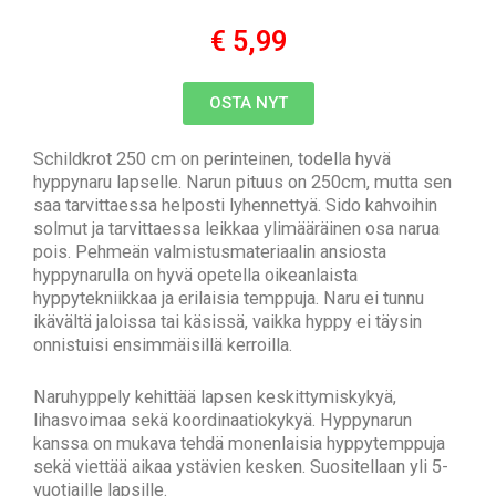
€ 5,99
OSTA NYT
Schildkrot 250 cm on perinteinen, todella hyvä
hyppynaru lapselle. Narun pituus on 250cm, mutta sen
saa tarvittaessa helposti lyhennettyä. Sido kahvoihin
solmut ja tarvittaessa leikkaa ylimääräinen osa narua
pois. Pehmeän valmistusmateriaalin ansiosta
hyppynarulla on hyvä opetella oikeanlaista
hyppytekniikkaa ja erilaisia temppuja. Naru ei tunnu
ikävältä jaloissa tai käsissä, vaikka hyppy ei täysin
onnistuisi ensimmäisillä kerroilla.
Naruhyppely kehittää lapsen keskittymiskykyä,
lihasvoimaa sekä koordinaatiokykyä. Hyppynarun
kanssa on mukava tehdä monenlaisia hyppytemppuja
sekä viettää aikaa ystävien kesken.
Suositellaan yli 5-
vuotiaille lapsille.